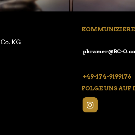
KOMMUNIZIEREN
Co. KG
pkramer@BC-O.c
+49-174-9199176
FOLGE UNS AUF